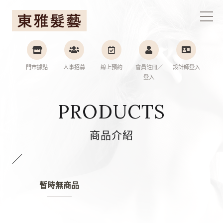
東雅髮藝連鎖集團
門市據點
人事招募
線上預約
會員註冊／
設計師登入
登入
PRODUCTS
商品介紹
／
暫時無商品