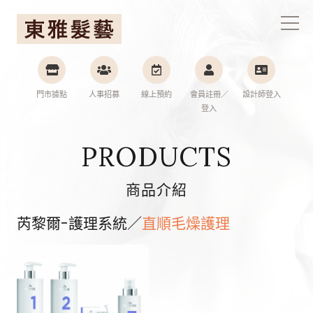
東雅髮藝連鎖集團
門市據點
人事招募
線上預約
會員註冊／
設計師登入
登入
PRODUCTS
商品介紹
芮黎爾-護理系統／
直順毛燥護理