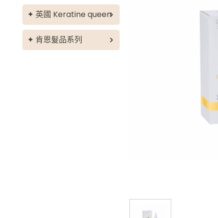
油性頭皮調理
重組滋潤護理
英國 Keratine queen
育毛再生調理
光澤保水護理
Keratine queen
肯恩髮品系列
平衡滋養調理
直順毛燥護理
肯恩
排毒舒緩調理
染後護色護理
乾性頭皮屑調理
豐盈彈力護理
敏感型油性頭皮屑調理