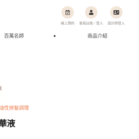
線上預約
會員註冊／登入
設計師登入
百萬名師
商品介紹
液
油性掉髮調理
華液