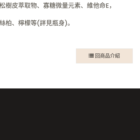
松樹皮萃取物、寡糖微量元素、維他命E，
絲柏、檸檬等(詊見瓶身)。
回商品介紹