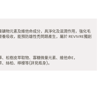
量礦物元素及維他命成分，具淨化及滋潤作用，強化毛
養吸收，能預防雄性禿問題產生，屬於 REVIVRE獨創
華、松樹皮萃取物、寡糖微量元素、維他命E，
草、絲柏、檸檬等(詊見瓶身)。