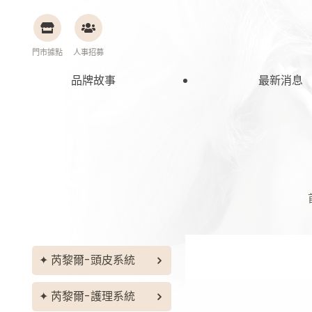
門市據點
人事招募
品牌故事
最新消息
芮黎爾-頭皮系統
油性掉髮調理
芮黎爾-護理系統