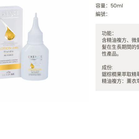
容量：50ml
編號：
功能：
含精油複方、微
髮在生長期間的營
性產品。
成份:
鋸棕櫚果萃取精
精油複方：薰衣