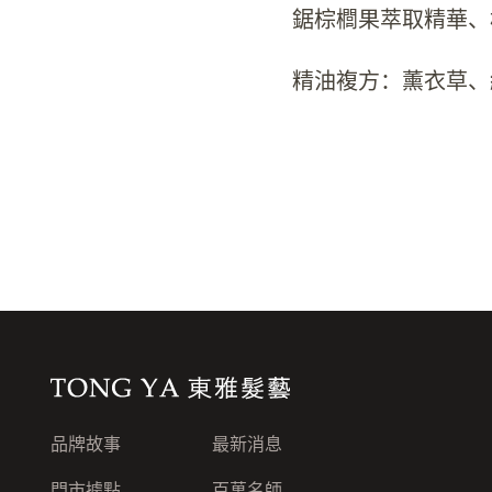
鋸棕櫚果萃取精華、
精油複方：薰衣草、
東雅髮藝連鎖集團
品牌故事
最新消息
門市據點
百萬名師