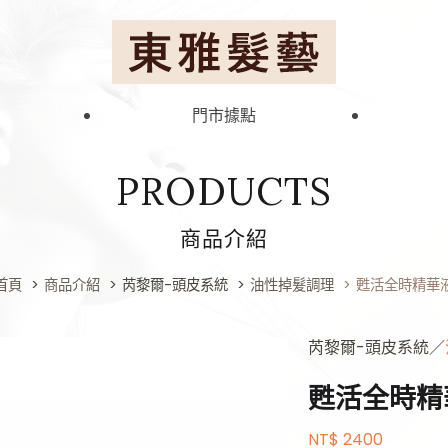
東雅髮藝連鎖集團
門市據點
PRODUCTS
商品介紹
首頁
商品介紹
芮黎爾-頭皮系統
油性掉髮調理
甦活全時精華
芮黎爾-頭皮系統／
甦活全時精
NT$ 2400