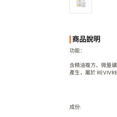
商品說明
功能：
含精油複方、微量礦
產生，屬於 REVIV
成份: