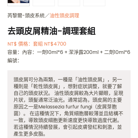
芮黎爾-頭皮系統／
油性頭皮調理
去頭皮屑精油-調理套組
NT$ 價格：套組 NT$4700
容量：內容：一劑10ml*6 + 潔淨露200ml + 二劑10ml*6
編號：
頭皮屑可分為兩類，一種是「油性頭皮屑」，另一
種則是「乾性頭皮屑」，想對症狀調整，就要了解
自己的頭皮狀況。 油性頭皮屑較為大片顯眼，呈現
片狀，頭髮通常泛油光。通常認為，頭皮屑的主要
原因之一是Melassezia furfur fungi（皮屑芽胞
菌）。 在這種情況下，角質細胞層較薄並且結構不
一致，導致頭皮細胞更新速度更快導致過度代謝。
若這種情況持續發展，會引起皮膚發紅和刺激，並
產生更多皮脂。