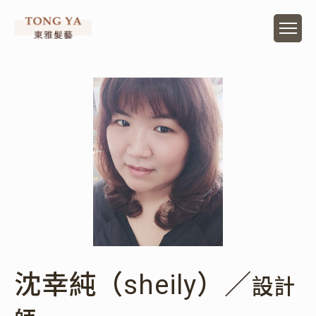
沈幸純（sheily）／
設計