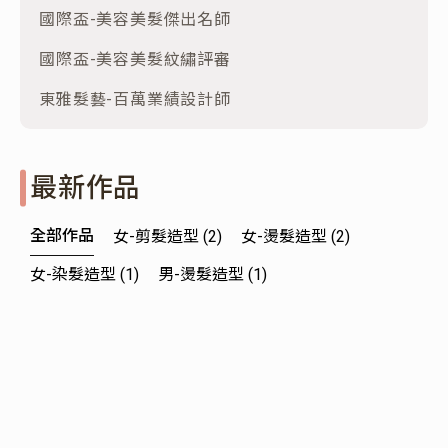
國際盃-美容美髮傑出名師
國際盃-美容美髮紋繡評審
東雅髮藝-百萬業績設計師
最新作品
全部作品
女-剪髮造型 (2)
女-燙髮造型 (2)
女-染髮造型 (1)
男-燙髮造型 (1)