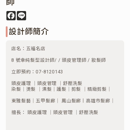
師
Facebook
Line
設計師簡介
店名：五福名店
8 號幸純髮型設計師/ / 頭皮管理師 / 妝髮師
立即預約：07-8120143
頭皮護理 ｜頭皮管理 ｜舒壓洗髮
染髮｜燙髮 ｜漂髮｜護髮｜剪髮 ｜精緻剪髮｜
東雅髮藝｜五甲髮廊｜ 鳳山髮廊丨高雄市髮廊｜
擅長： 頭皮護理 ｜頭皮管理 ｜舒壓洗髮