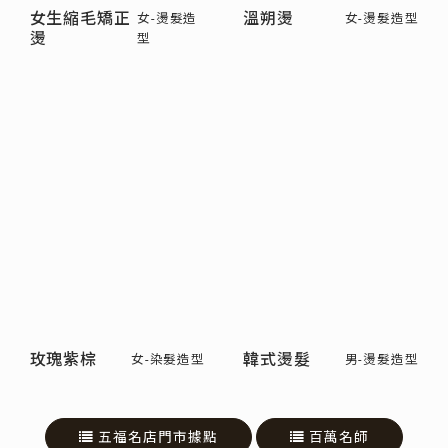
女生縮毛矯正
溫朔燙
女-燙髮造
女-燙髮造型
燙
型
玫瑰紫棕
韓式燙髮
女-染髮造型
男-燙髮造型
五福名店門市據點
百萬名師