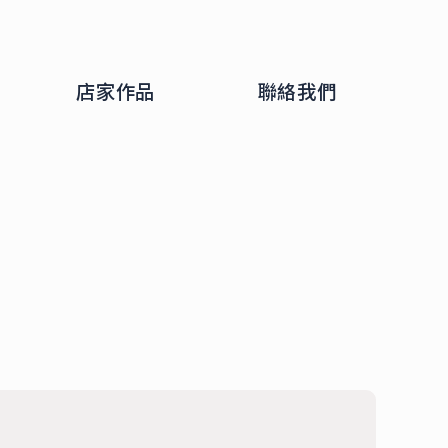
店家作品
聯絡我們