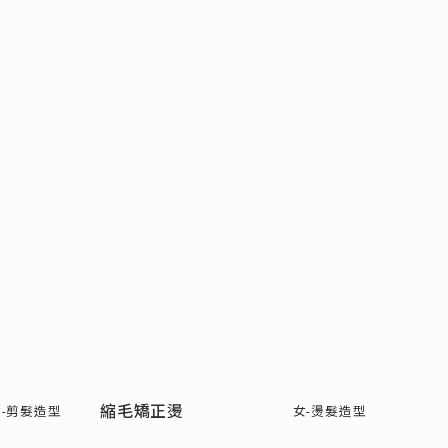
縮毛矯正燙
女-剪髮造型
女-燙髮造型