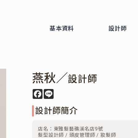
基本資料
設計師
燕秋／
設計師
Facebook
Line
設計師簡介
店名：東雅髮藝礁溪名店9號
髮型設計師 / 頭皮管理師 / 妝髮師