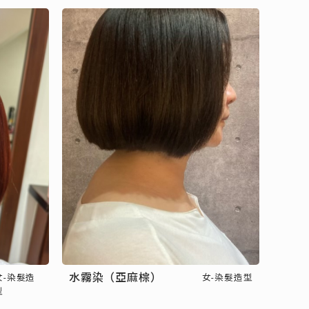
水霧染（亞麻棕）
女-染髮造
女-染髮造型
型