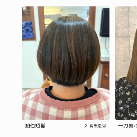
鮑伯短髮
一刀剪
女-剪髮造型